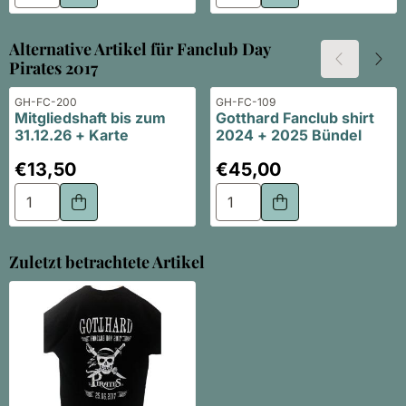
Alternative Artikel für
Fanclub Day
Pirates 2017
Artikelnummer
Artikelnummer
GH-FC-200
GH-FC-109
Mitgliedshaft bis zum
Gotthard Fanclub shirt
31.12.26 + Karte
2024 + 2025 Bündel
Preis: 13,50
Preis: 45,00
€13,50
€45,00
Anzahl wählen für Mitgliedshaft bis zum 31.12.26 + Karte
Anzahl wählen für Gotthard
Zuletzt betrachtete Artikel