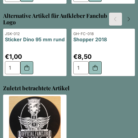
Alternative Artikel für
Aufkleber Fanclub
Logo
Artikelnummer
Artikelnummer
JSK-012
GH-FC-018
Sticker Dino 95 mm rund
Shopper 2018
Preis: 1,00
Preis: 8,50
€1,00
€8,50
Anzahl wählen für Sticker Dino 95 mm rund
Anzahl wählen für Shopper
Zuletzt betrachtete Artikel