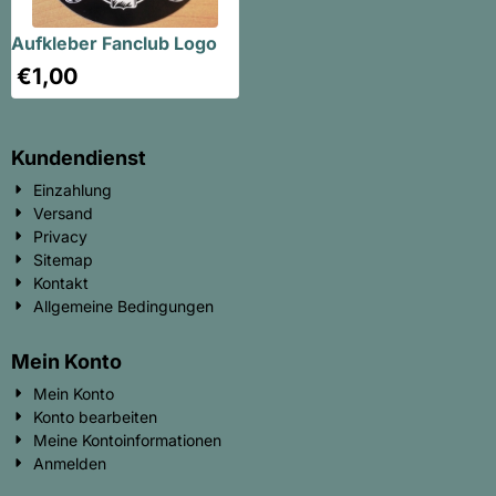
Aufkleber Fanclub Logo
€
1,00
Kundendienst
Einzahlung
Versand
Privacy
Sitemap
Kontakt
Allgemeine Bedingungen
Mein Konto
Mein Konto
Konto bearbeiten
Meine Kontoinformationen
Anmelden