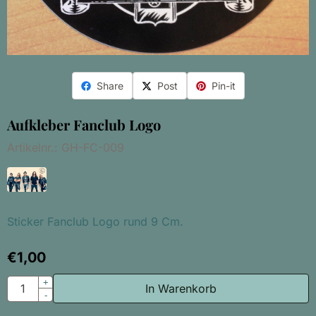
Share
Post
Pin-it
Aufkleber Fanclub Logo
Artikelnr.:
GH-FC-009
Sticker Fanclub Logo rund 9 Cm.
€
1,00
Anzahl
+
In Warenkorb
-