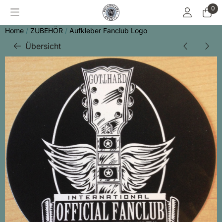
Cookie-Einstellungen sind derzeit geschlossen.
0
Home
/
ZUBEHÖR
/
Aufkleber Fanclub Logo
Übersicht