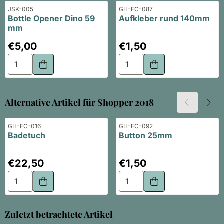
Artikelnummer
Artikelnummer
JSK-005
GH-FC-087
Bottle Opener Dino 59
Aufkleber rund 140mm
mm
Preis: 5,00
Preis: 1,50
€5,00
€1,50
Anzahl wählen für Bottle Opener Dino 59 mm
Anzahl wählen für Aufkleb
Alternative Artikel für
Shopper 2018
Artikelnummer
Artikelnummer
GH-FC-016
GH-FC-092
Badetuch
Button 25mm
Preis: 22,50
Preis: 1,50
€22,50
€1,50
Anzahl wählen für Badetuch
Anzahl wählen für Button 
Zuletzt betrachtete Artikel