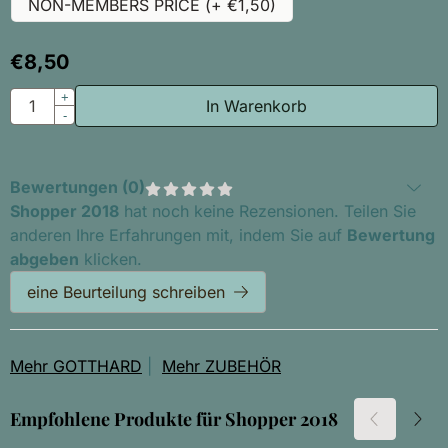
NON-MEMBERS PRICE (+ €1,50)
€
8,50
Anzahl
+
In Warenkorb
-
Bewertungen (
0
)
Shopper 2018
hat noch keine Rezensionen. Teilen Sie
anderen Ihre Erfahrungen mit, indem Sie auf
Bewertung
abgeben
klicken.
eine Beurteilung schreiben
Mehr GOTTHARD
|
Mehr ZUBEHÖR
Empfohlene Produkte für
Shopper 2018