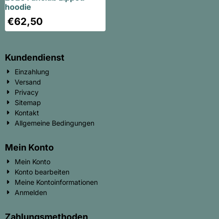
hoodie
€
62,50
Kundendienst
Einzahlung
Versand
Privacy
Sitemap
Kontakt
Allgemeine Bedingungen
Mein Konto
Mein Konto
Konto bearbeiten
Meine Kontoinformationen
Anmelden
Zahlungsmethoden