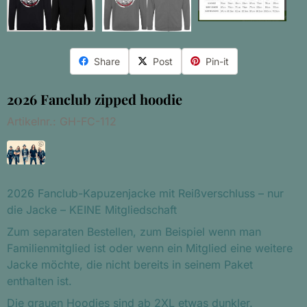
Share
Post
Pin-it
2026 Fanclub zipped hoodie
Artikelnr.:
GH-FC-112
2026 Fanclub-Kapuzenjacke mit Reißverschluss – nur
die Jacke – KEINE Mitgliedschaft
Zum separaten Bestellen, zum Beispiel wenn man
Familienmitglied ist oder wenn ein Mitglied eine weitere
Jacke möchte, die nicht bereits in seinem Paket
enthalten ist.
Die grauen Hoodies sind ab 2XL etwas dunkler.