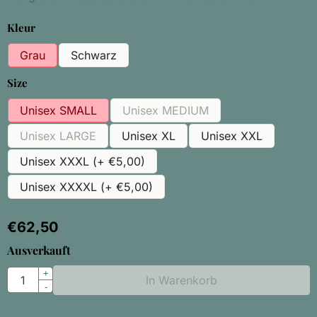
Eine Auswahl treffen für
Kleur
Grau
Schwarz
Eine Auswahl treffen für
Size
Unisex SMALL
Unisex MEDIUM
Unisex LARGE
Unisex XL
Unisex XXL
Unisex XXXL (+ €5,00)
Unisex XXXXL (+ €5,00)
€
62,50
Ausverkauft
Anzahl
+
In Warenkorb
-