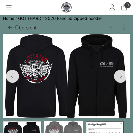
Cookie-Einstellungen sind derzeit geschlossen.
0
Home
/
GOTTHARD
/
2026 Fanclub zipped hoodie
Übersicht